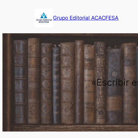
Saltar
al
Grupo Editorial ACACFESA
contenido
«Escribir 