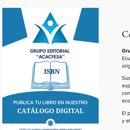
Co
Gru
Ecu
ori
Sus
exp
con
eco
El 
y e