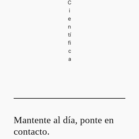
C
i
e
n
tí
fi
c
a
Mantente al día, ponte en
contacto.